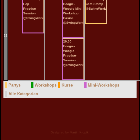
Hop
Boogie-
Cats Stomp
Practise-
Woogie Mini-
@SwingWerk
Session
Workshop
@SwingWerk
Basis+
@SwingWerk
22
20:00
Boogie-
Woogie
Practise-
Session
@SwingWerk
Partys
Workshops
Kurse
Mini-Workshops
Alle Kategorien ...
Designed by
Martin Kropik
.