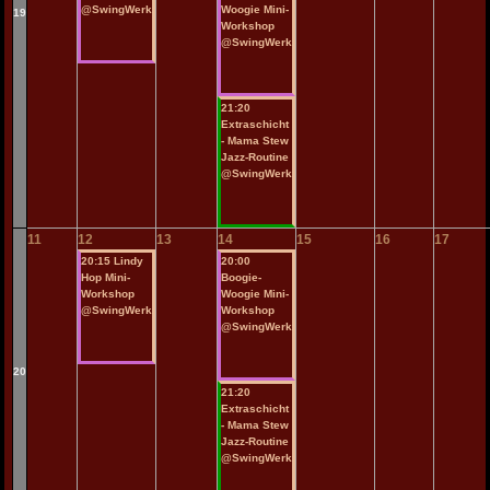
@SwingWerk
Woogie Mini-
19
Workshop
@SwingWerk
21:20
Extraschicht
- Mama Stew
Jazz-Routine
@SwingWerk
11
12
13
14
15
16
17
20:15 Lindy
20:00
Hop Mini-
Boogie-
Workshop
Woogie Mini-
@SwingWerk
Workshop
@SwingWerk
20
21:20
Extraschicht
- Mama Stew
Jazz-Routine
@SwingWerk