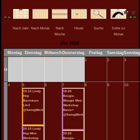
Nach Jahr
Nach Monat
Nach
Heute
Suche
Gehe zu
Woche
Monat
Mai 2026
Montag
Dienstag
Mittwoch
Donnerstag
Freitag
Samstag
Sonnta
27
28
29
30
1
2
3
18
4
5
6
7
8
9
10
19:10 Lindy
18:45
Hop
Boogie-
Basiskurs
Woogie Mini-
LH-3
Workshop
@SwingWerk
Basis+
@SwingWerk
20:15 Lindy
Hop Mini-
20:00
Workshop
Boogie-