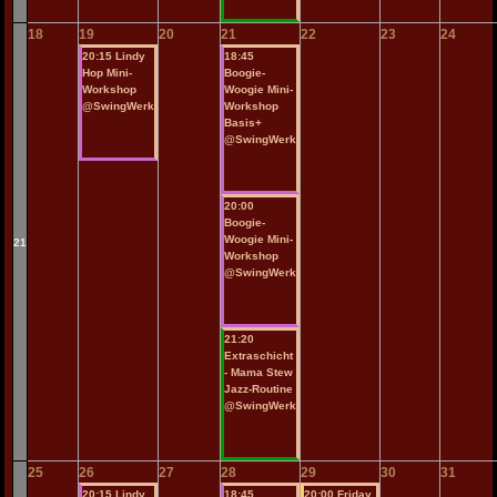
18
19
20
21
22
23
24
20:15 Lindy
18:45
Hop Mini-
Boogie-
Workshop
Woogie Mini-
@SwingWerk
Workshop
Basis+
@SwingWerk
20:00
Boogie-
Woogie Mini-
21
Workshop
@SwingWerk
21:20
Extraschicht
- Mama Stew
Jazz-Routine
@SwingWerk
25
26
27
28
29
30
31
20:15 Lindy
18:45
20:00 Friday